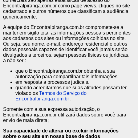
comerciais são apenas estatísticas de acesso do
EncontraIpiranga.com.br como page views, cliques no site
cadastrado e outros números que classificam a audiência
genericamente.
A equipe do EncontraIpiranga.com.br compromete-se a
manter em sigilo total as informações pessoais pertinentes
aos cadastros dos sites ou informações colhidas no site.
Ou seja, seu nome, e-mail, endereço residencial e outros
dados pessoais capazes de identificar você jamais serão
divulgados a terceiros, sejam pessoas físicas ou jurídicas,
a não ser :
que o EncontraIpiranga.com.br obtenha a sua
autorização para compartilhar tais informações;
em resposta a processos judicais.
quando acreditarmos que suas atitudes possam ter
violado os
Termos do Serviço do
EncontraIpiranga.com.br
.
Somente com a sua expressa autorização, o
EncontraIpiranga.com.br utilizará dados sobre você para
envio de mala direta;
Sua capacidade de alterar ou excluir informações
sobre o seu site em nossa base de dados