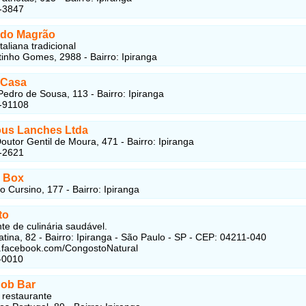
-3847
 do Magrão
italiana tradicional
inho Gomes, 2988 - Bairro: Ipiranga
 Casa
Pedro de Sousa, 113 - Bairro: Ipiranga
-91108
us Lanches Ltda
outor Gentil de Moura, 471 - Bairro: Ipiranga
-2621
n Box
o Cursino, 177 - Bairro: Ipiranga
to
te de culinária saudável.
atina, 82 - Bairro: Ipiranga - São Paulo - SP - CEP: 04211-040
.facebook.com/CongostoNatural
-0010
ob Bar
e restaurante