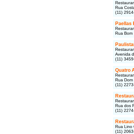
Restaurant
Rua Costa
(11) 2914
Paellas
Restauran
Rua Bom P
Paulist
Restauran
Avenida d
(11) 3459
Quatro 
Restauran
Rua Dom L
(11) 2273
Restaur
Restauran
Rua dos Pa
(11) 2274
Restaur
Rua Lino 
(11) 2063