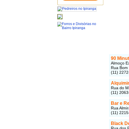
90 Minu
Almoço Ex
Rua Bom P
(11) 2272
Alquimi
Rua do Ma
(11) 2063
Bar e R
Rua Almir
(11) 2215
Black D
Rua dos Pa