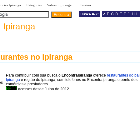
|
|
»
tícias Ipiranga
Categorias
Sobre o Ipiranga
Cursino
a
Ipiranga
urantes no Ipiranga
Para contribuir com sua busca o
EncontraIpiranga
oferece
restaurantes do bai
Ipiranga
e região do Ipiranga, com telefones no EncontraIpiranga e ponto dos
comércios e prestadores.
acessos desde Julho de 2012.