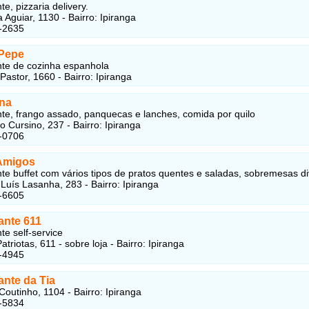
e, pizzaria delivery.
 Aguiar, 1130 - Bairro: Ipiranga
-2635
 Pepe
te de cozinha espanhola
astor, 1660 - Bairro: Ipiranga
ana
te, frango assado, panquecas e lanches, comida por quilo
o Cursino, 237 - Bairro: Ipiranga
-0706
Amigos
te buffet com vários tipos de pratos quentes e saladas, sobremesas d
uís Lasanha, 283 - Bairro: Ipiranga
-6605
ante 611
te self-service
triotas, 611 - sobre loja - Bairro: Ipiranga
-4945
ante da Tia
Coutinho, 1104 - Bairro: Ipiranga
-5834