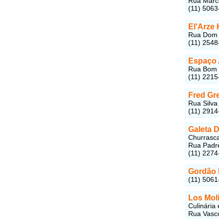
Rua Marco
(11) 5063
El'Arze
Rua Dom L
(11) 2548
Espaço 
Rua Bom P
(11) 2215
Fred Gr
Rua Silva
(11) 2914
Galeta 
Churrasca
Rua Padre
(11) 2274
Gordão 
(11) 5061
Los Mol
Culinária
Rua Vasco