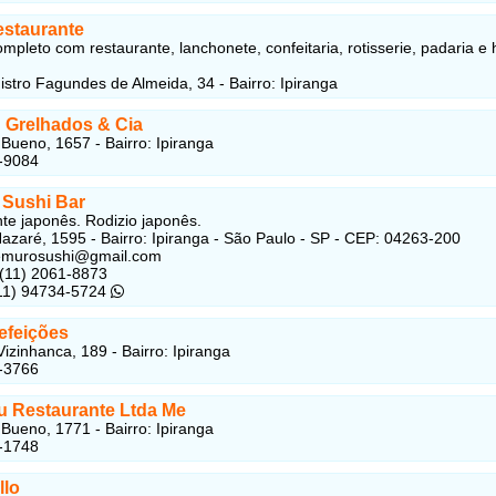
estaurante
mpleto com restaurante, lanchonete, confeitaria, rotisserie, padaria e
istro Fagundes de Almeida, 34 - Bairro: Ipiranga
 Grelhados & Cia
 Bueno, 1657 - Bairro: Ipiranga
-9084
Sushi Bar
te japonês. Rodizio japonês.
azaré, 1595 - Bairro: Ipiranga - São Paulo - SP - CEP: 04263-200
nemurosushi@gmail.com
 (11) 2061-8873
(11) 94734-5724
efeições
izinhanca, 189 - Bairro: Ipiranga
-3766
u Restaurante Ltda Me
 Bueno, 1771 - Bairro: Ipiranga
-1748
llo