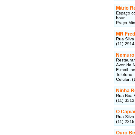
Mário R
Espaço co
hour
Praça Min
MR Fred
Rua Silva
(11) 2914
Nemuro 
Restauran
Avenida N
E-mail: 
Telefone:
Celular: 
Ninha R
Rua Boa V
(11) 3313
O Capia
Rua Silva
(11) 2215
Ouro Be