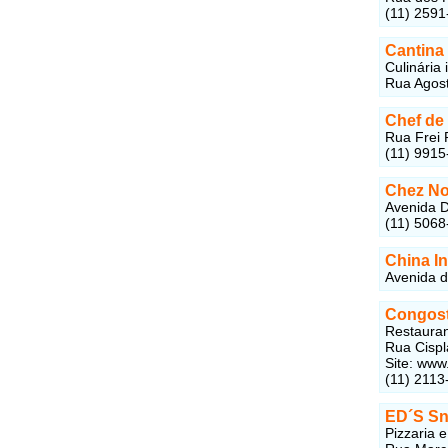
(11) 2591
Cantina
Culinária 
Rua Agost
Chef de
Rua Frei 
(11) 9915
Chez No
Avenida D
(11) 5068
China I
Avenida d
Congos
Restauran
Rua Cispl
Site: www
(11) 2113
ED´S Sn
Pizzaria 