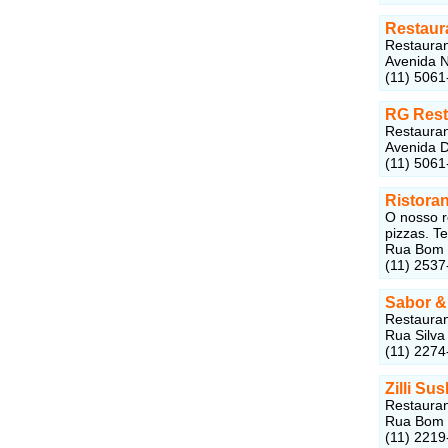
Restaura
Restauran
Avenida N
(11) 5061
RG Rest
Restaurant
Avenida D
(11) 5061
Ristora
O nosso r
pizzas. T
Rua Bom P
(11) 2537
Sabor &
Restaurant
Rua Silva
(11) 2274
Zilli Sus
Restauran
Rua Bom P
(11) 2219