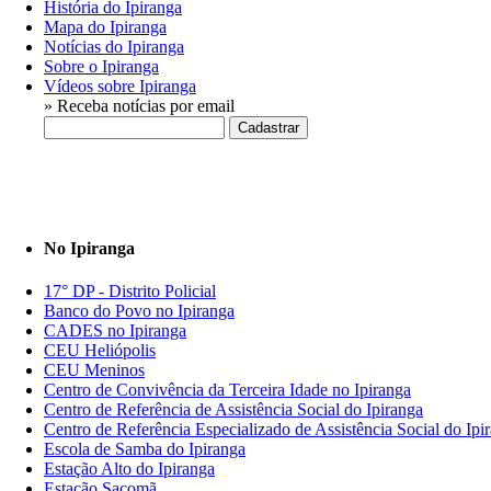
História do Ipiranga
Mapa do Ipiranga
Notícias do Ipiranga
Sobre o Ipiranga
Vídeos sobre Ipiranga
» Receba notícias por email
No Ipiranga
17° DP - Distrito Policial
Banco do Povo no Ipiranga
CADES no Ipiranga
CEU Heliópolis
CEU Meninos
Centro de Convivência da Terceira Idade no Ipiranga
Centro de Referência de Assistência Social do Ipiranga
Centro de Referência Especializado de Assistência Social do Ipi
Escola de Samba do Ipiranga
Estação Alto do Ipiranga
Estação Sacomã