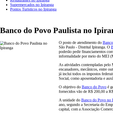
Restaurantes no Ipiranga
Supermercados no Ipiranga
Pontos Turisticos no Ipiranga
Banco do Povo Paulista no Ipira
O posto de atendimento do
Banco
São Paulo - Distrital Ipiranga. O
B
poderão pedir financiamentos com 
informalidade por meio do MEI (
As atividades contempladas pelo M
encanadores, mecânicos, entre out
já inclui todos os impostos federa
Social, como aposentadoria e auxí
O objetivo do
Banco do Povo
é g
fornecidos vão de R$ 200,00 a R
A unidade do
Banco do Povo no 
ano, segundo a Secretaria do Emp
capital, com a Associação Comerci