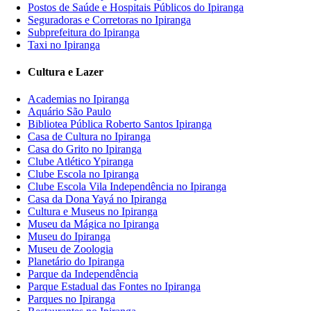
Postos de Saúde e Hospitais Públicos do Ipiranga
Seguradoras e Corretoras no Ipiranga
Subprefeitura do Ipiranga
Taxi no Ipiranga
Cultura e Lazer
Academias no Ipiranga
Aquário São Paulo
Bibliotea Pública Roberto Santos Ipiranga
Casa de Cultura no Ipiranga
Casa do Grito no Ipiranga
Clube Atlético Ypiranga
Clube Escola no Ipiranga
Clube Escola Vila Independência no Ipiranga
Casa da Dona Yayá no Ipiranga
Cultura e Museus no Ipiranga
Museu da Mágica no Ipiranga
Museu do Ipiranga
Museu de Zoologia
Planetário do Ipiranga
Parque da Independência
Parque Estadual das Fontes no Ipiranga
Parques no Ipiranga