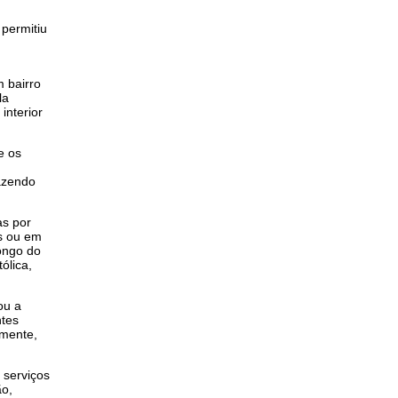
 permitiu
 bairro
la
interior
e os
razendo
as por
as ou em
longo do
ólica,
ou a
ntes
emente,
 serviços
ão,