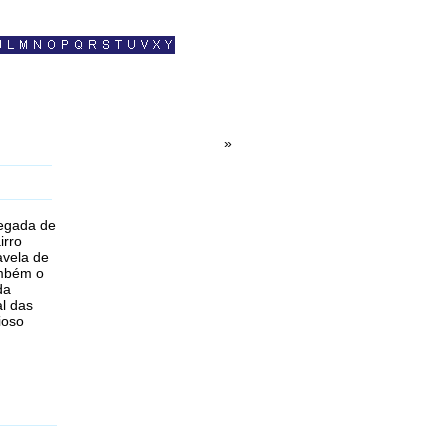
»
regada de
irro
avela de
ambém o
da
al das
ioso