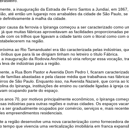
Brasileiro.
mente, a inauguração da Estrada de Ferro Santos a Jundiaí, em 1867,
ião, até então um lugarejo nos arrabaldes da cidade de São Paulo, se
e definitivamente à malha da cidade.
or causa da ferrovia o Ipiranga começou a ser caracterizado como um
l, já que muitas fábricas aproveitavam as facilidades proporcionadas pe
de com os trilhos que ligavam a cidade tanto com o litoral como com o 
estabelecerem na região.
próxima ao Rio Tamanduateí era tão caracterizada pelas indústrias, qu
ônibus que para lá se dirigiam tinham no letreiro o título Fábrica.
a inauguração da Rodovia Anchieta só viria reforçar essa vocação, t
leva de indústrias para a região.
mente, a Rua Bom Pastor e Avenida Dom Pedro I, ficaram caracterizad
de famílias abastadas e pela classe média que trabalhava nas fábric
irros de São Paulo. Enquanto isso, na Avenida Nazaré, que corria ao 
olina do Ipiranga, instituições de ensino ou caridade ligadas à igreja cat
vam ocupando parte do espaço.
dos anos 70, por motivos principalmente econômicos, o Ipiranga começ
sas indústrias para outras regiões e outras cidades. Os espaços vaca
 a ser gradualmente ocupados por comércio, serviços e, mais recent
des empreendimentos residenciais.
te a região desenvolve uma nova caracterização como fornecedora de
 tempo que vivencia uma verticalização imobiliária em franca expans