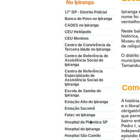
No Ipiranga
Ipiranga 
17° DP - Distrito Policial
nome foi 
Banco do Povo no Ipiranga
vermelho
CADES no Ipiranga
Neste bai
CEU Heliópolis
histórica
CEU Meninos
Museu do
Centro de Convivência da
de relíqu
Terceira Idade no Ipiranga
O distrit
Centro de Referência de
municípi
Assistência Social do
Ipiranga
Tamanduat
Centro de Referência
Especializado de
Assistência Social do
Ipiranga
Como
Escola de Samba do
Ipiranga
A históri
Estação Alto do Ipiranga
e o litor
Estação Sacomã
obrigatór
Fatec no Ipiranga
que permi
bairro en
Hospital da Pl�stica SP
Pedro I,
Hospital do Ipiranga
independ
episódio 
Hospital São Camilo