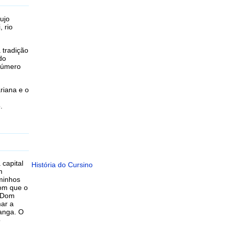
ujo
 rio
 tradição
do
 número
ariana e o
.
 capital
História do Cursino
m
aminhos
com que o
e Dom
mar a
anga. O
o