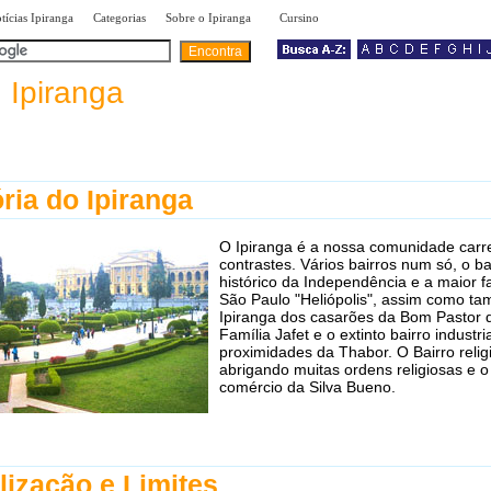
|
|
»
tícias Ipiranga
Categorias
Sobre o Ipiranga
Cursino
a
Ipiranga
ória do Ipiranga
O Ipiranga é a nossa comunidade car
contrastes. Vários bairros num só, o ba
histórico da Independência e a maior f
São Paulo "Heliópolis", assim como t
Ipiranga dos casarões da Bom Pastor 
Família Jafet e o extinto bairro industri
proximidades da Thabor. O Bairro relig
abrigando muitas ordens religiosas e o
comércio da Silva Bueno.
lização e Limites