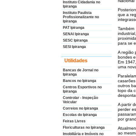
Nacional 
Instituto Cidadania no
Ipiranga
Posterior
Instituto Paulista
que a reg
Profissionalizante no
integrass
Ipiranga
PAT Ipiranga
Também p
industria
SENAI Ipiranga
proximida
SESC Ipiranga
para se 
SESI Ipiranga
A região 
bondes e 
Utilidades
Em 1947, 
uma nova 
Bancas de Jornal no
Ipiranga
Paralela
casarões 
Bancos no Ipiranga
outros ba
Centros Esportivos no
topo da c
Ipiranga
desponta
Controlar - Inspeção
Veicular
A partir 
Correios no Ipiranga
perder es
passaram
Escolas do Ipiranga
por gran
Feiras Livres
Floriculturas no Ipiranga
Atualmen
ao mesmo
Imobiliária e Imóveis no