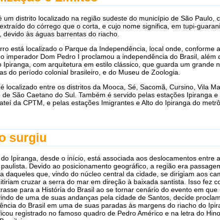
é um distrito localizado na região sudeste do município de São Paulo, c
extraído do córrego que o corta, e cujo nome significa, em tupi-guarani,
, devido às águas barrentas do riacho.
rro está localizado o Parque da Independência, local onde, conforme a
, o imperador Dom Pedro I proclamou a independência do Brasil, além 
 Ipiranga, com arquitetura em estilo clássico, que guarda um grande
ias do período colonial brasileiro, e do Museu de Zoologia.
o é localizado entre os distritos da Mooca, Sé, Sacomã, Cursino, Vila M
o de São Caetano do Sul. Também é servido pelas estações Ipiranga e
eí da CPTM, e pelas estações Imigrantes e Alto do Ipiranga do metrô
 surgiu
a do Ipiranga, desde o início, está associada aos deslocamentos entre a
al paulista. Devido ao posicionamento geográfico, a região era passage
ia daqueles que, vindo do núcleo central da cidade, se dirigiam aos c
tiriam cruzar a serra do mar em direção à baixada santista. Isso fez 
trasse para a História do Brasil ao se tornar cenário do evento em qu
 vindo de uma de suas andanças pela cidade de Santos, decide procla
ência do Brasil em uma de suas paradas às margens do riacho do Ipir
ficou registrado no famoso quadro de Pedro Américo e na letra do Hin