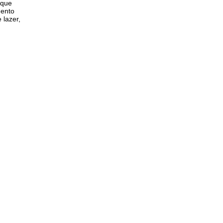
 que
mento
 lazer,