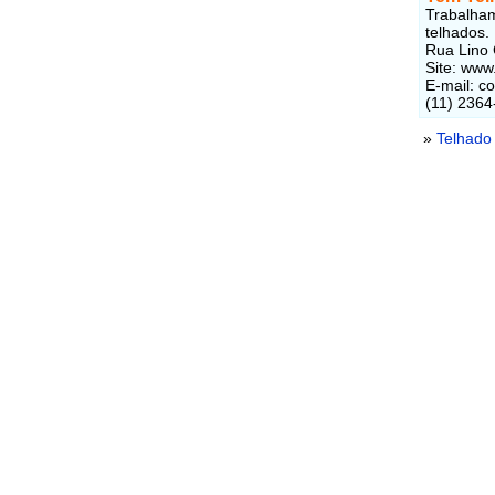
Trabalham
telhados.
Rua Lino 
Site: www
E-mail: c
(11) 2364
»
Telhado