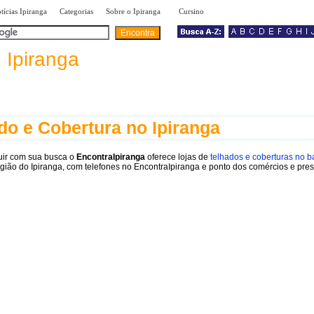
|
|
»
tícias Ipiranga
Categorias
Sobre o Ipiranga
Cursino
a
Ipiranga
do e Cobertura no Ipiranga
uir com sua busca o
EncontraIpiranga
oferece lojas de
telhados e coberturas no b
gião do Ipiranga, com telefones no EncontraIpiranga e ponto dos comércios e pres