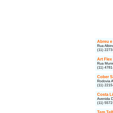
Abreu e
Rua Albin
(11) 2273
Art Flex
Rua Munic
(11) 478
Cober S
Rodovia A
(11) 2215
Costa L
Avenida D
(11) 5572
Tem Tel