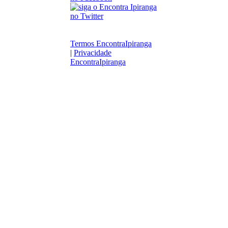
Termos EncontraIpiranga
|
Privacidade
EncontraIpiranga