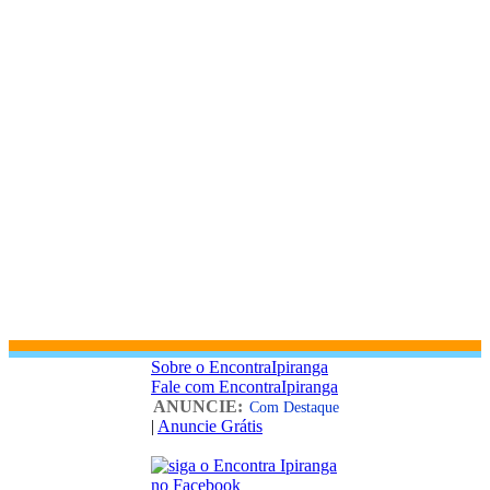
Sobre o EncontraIpiranga
Fale com EncontraIpiranga
ANUNCIE:
Com Destaque
|
Anuncie Grátis