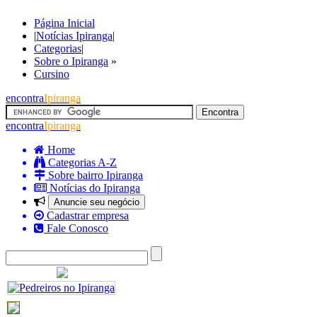
Página Inicial
|
Notícias Ipiranga
|
Categorias
|
Sobre o Ipiranga
»
Cursino
encontra
Ipiranga
encontra
Ipiranga
Home
Categorias A-Z
Sobre bairro Ipiranga
Notícias do Ipiranga
Anuncie seu negócio
Cadastrar empresa
Fale Conosco