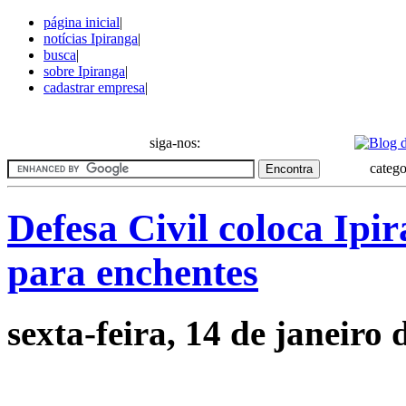
página inicial
|
notícias Ipiranga
|
busca
|
sobre Ipiranga
|
cadastrar empresa
|
Notícias do bairro Ipiranga
siga-nos:
catego
Defesa Civil coloca Ipi
para enchentes
sexta-feira, 14 de janeiro 