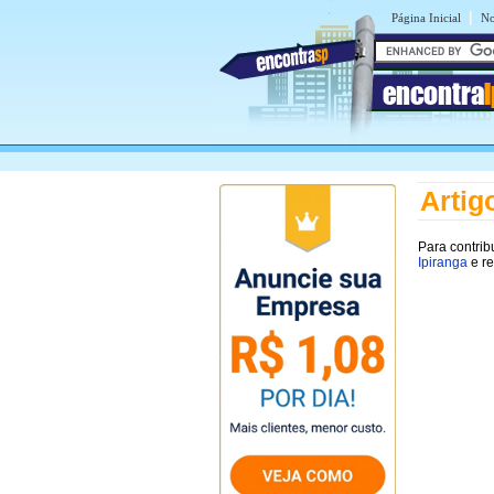
|
Página Inicial
No
encontra
Artig
Para contrib
Ipiranga
e re