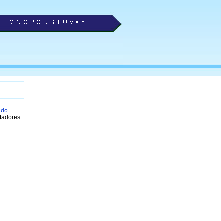
 do
tadores.