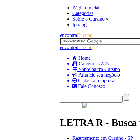
Página Inicial
|
Categorias
|
Sobre o Cursino
»
Ipiranga
encontra
Cursino
encontra
Cursino
Home
Categorias A-Z
Sobre bairro Cursino
Anuncie seu negócio
Cadastrar empresa
Fale Conosco
LETRA R - Busca p
Rastreamento em Cursino - SP