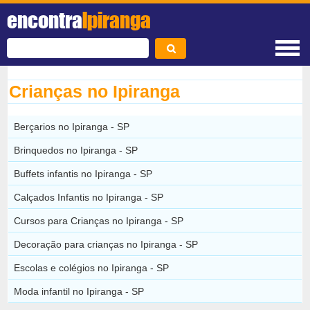
encontra
Ipiranga
Crianças no Ipiranga
Berçarios no Ipiranga - SP
Brinquedos no Ipiranga - SP
Buffets infantis no Ipiranga - SP
Calçados Infantis no Ipiranga - SP
Cursos para Crianças no Ipiranga - SP
Decoração para crianças no Ipiranga - SP
Escolas e colégios no Ipiranga - SP
Moda infantil no Ipiranga - SP