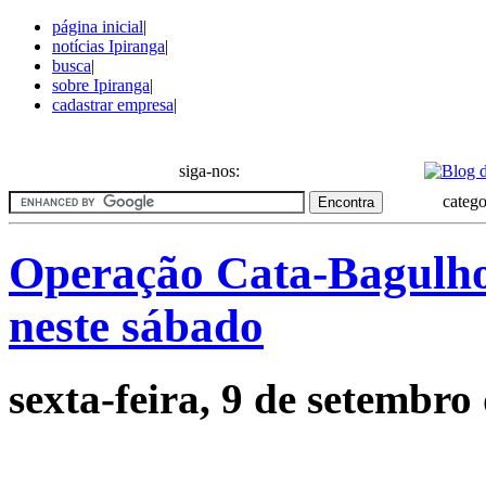
página inicial
|
notícias Ipiranga
|
busca
|
sobre Ipiranga
|
cadastrar empresa
|
Notícias do bairro Ipiranga
siga-nos:
catego
Operação Cata-Bagulho 
neste sábado
sexta-feira, 9 de setembro