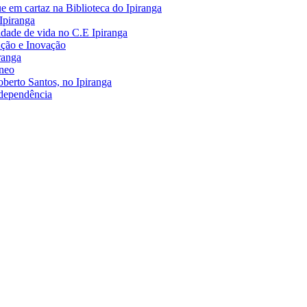
 em cartaz na Biblioteca do Ipiranga
Ipiranga
dade de vida no C.E Ipiranga
Ação e Inovação
ranga
âneo
berto Santos, no Ipiranga
ndependência