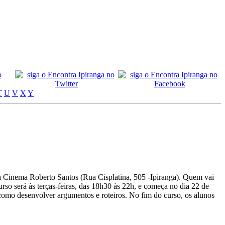
T
U
V
X
Y
tica Cinema Roberto Santos (Rua Cisplatina, 505 -Ipiranga). Quem vai
curso será às terças-feiras, das 18h30 às 22h, e começa no dia 22 de
e como desenvolver argumentos e roteiros. No fim do curso, os alunos