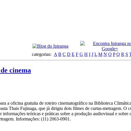
categorias:
A
B
C
D
E
F
G
H
I
J
L
M
N
O
P
Q
R
S
o de cinema
 para a oficina gratuita de roteiro cinematográfico na Biblioteca Climá
neasta Thais Fujinaga, que já dirigiu dois filmes de curtas-metragem. O 
er informações teóricas e práticas sobre a produção audiovisual e sobr
metragem. Informações: (11) 2063-0901.