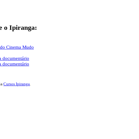
e o Ipiranga:
ia do Cinema Mudo
ma documentário
ma documentário
ria
Cursos Ipiranga
.