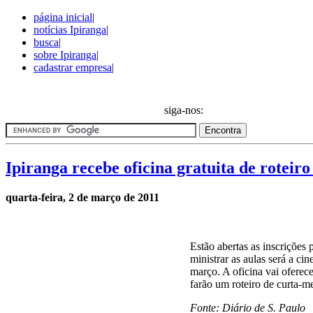
página inicial
|
notícias Ipiranga
|
busca
|
sobre Ipiranga
|
cadastrar empresa
|
Notícias do bairro Ipiranga
siga-nos:
Ipiranga recebe oficina gratuita de roteir
quarta-feira, 2 de março de 2011
Estão abertas as inscrições
ministrar as aulas será a ci
março. A oficina vai oferec
farão um roteiro de curta-
Fonte: Diário de S. Paulo