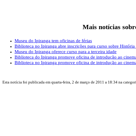
Mais notícias sobr
Museu do Ipiranga tem oficinas de férias
Biblioteca no Ipiranga abre inscrições para curso sobre Histór
Museu do Ipiranga oferece curso para a terceira idade
Biblioteca do Ipiranga promove oficina de introdução ao cine
Biblioteca no Ipiranga promove oficina de introdução ao cine
Esta notícia foi publicada em quarta-feira, 2 de março de 2011 a 18:34 na catego