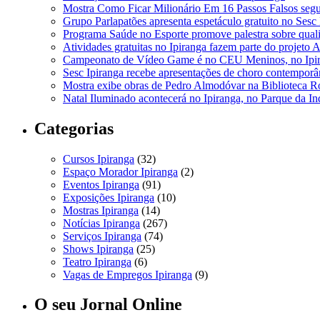
Mostra Como Ficar Milionário Em 16 Passos Falsos segue
Grupo Parlapatões apresenta espetáculo gratuito no Sesc 
Programa Saúde no Esporte promove palestra sobre quali
Atividades gratuitas no Ipiranga fazem parte do projeto 
Campeonato de Vídeo Game é no CEU Meninos, no Ipi
Sesc Ipiranga recebe apresentações de choro contempor
Mostra exibe obras de Pedro Almodóvar na Biblioteca Ro
Natal Iluminado acontecerá no Ipiranga, no Parque da I
Categorias
Cursos Ipiranga
(32)
Espaço Morador Ipiranga
(2)
Eventos Ipiranga
(91)
Exposições Ipiranga
(10)
Mostras Ipiranga
(14)
Notícias Ipiranga
(267)
Serviços Ipiranga
(74)
Shows Ipiranga
(25)
Teatro Ipiranga
(6)
Vagas de Empregos Ipiranga
(9)
O seu Jornal Online