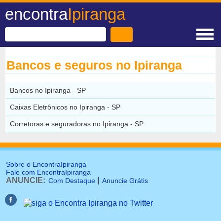
encontra
Ipiranga
Bancos e seguros no Ipiranga
Bancos no Ipiranga - SP
Caixas Eletrônicos no Ipiranga - SP
Corretoras e seguradoras no Ipiranga - SP
Sobre o EncontraIpiranga
Fale com EncontraIpiranga
ANUNCIE:
|
Com Destaque
Anuncie Grátis